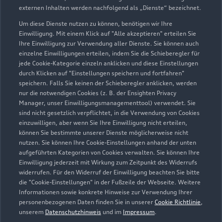
externen Inhalten werden nachfolgend als „Dienste“ bezeichnet.
Um diese Dienste nutzen zu können, benötigen wir Ihre
Einwilligung. Mit einem Klick auf "Alle akzeptieren" erteilen Sie
Ihre Einwilligung zur Verwendung aller Dienste. Sie können auch
einzelne Einwilligungen erteilen, indem Sie die Schieberegler für
jede Cookie-Kategorie einzeln anklicken und diese Einstellungen
durch Klicken auf "Einstellungen speichern und fortfahren"
speichern. Falls Sie keinen der Schieberegler anklicken, werden
nur die notwendigen Cookies (z. B. der Ensighten Privacy
Manager, unser Einwilligungsmanagementtool) verwendet. Sie
sind nicht gesetzlich verpflichtet, in die Verwendung von Cookies
Dresdener Straße 80
einzuwilligen, aber wenn Sie Ihre Einwilligung nicht erteilen,
02625 Bautzen
können Sie bestimmte unserer Dienste möglicherweise nicht
nutzen. Sie können Ihre Cookie-Einstellungen anhand der unten
aufgeführten Kategorien von Cookies verwalten. Sie können Ihre
03591 37860
Einwilligung jederzeit mit Wirkung zum Zeitpunkt des Widerrufs
widerrufen. Für den Widerruf der Einwilligung beachten Sie bitte
info@matticzk.com
die "Cookie-Einstellungen" in der Fußzeile der Webseite. Weitere
Informationen sowie konkrete Hinweise zur Verwendung Ihrer
personenbezogenen Daten finden Sie in unserer
Cookie Richtlinie
,
Kontaktdaten herunterladen
unserem
Datenschutzhinweis
und im
Impressum
.