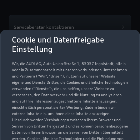
Serviceberater kontaktieren
Cookie und Datenfreigabe
Einstellung
Servicetermin vereinbaren
Wir, die AUDI AG, Auto-Union-Straße 1, 85057 Ingolstadt, allein
oder in Zusammenarbeit mit unseren verbundenen Unternehmen
und Partnern ("Wir", "Unser"), nutzen auf unserer Website
eigene und Dienste Dritter, die Cookies und ähnliche Technologien
verwenden ("Dienste"), die uns helfen, unsere Website zu
Autohaus Bernhard
verbessern, den Datenverkehr und die Nutzung zu analysieren
und auf Ihre Interessen zugeschnittene Inhalte anzuzeigen,
Matticzk GmbH
einschließlich personalisierter Werbung. Zudem binden wir
externe Inhalte ein, um Ihnen diese Inhalte anzuzeigen.
Servicepartner
e-tron
Hierdurch werden Verbindungen zwischen Ihrem Browser und
Servern von Dritten hergestellt und es können personenbezogene
Daten von Ihrem Browser an die Server von Dritten übermittelt
werden. Cookies, ähnliche Technologien und die Einbindung von