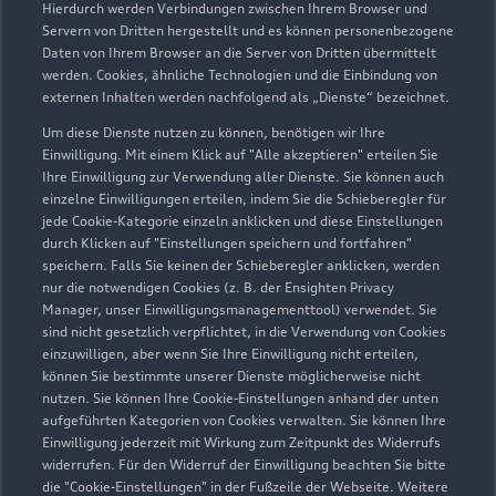
Hierdurch werden Verbindungen zwischen Ihrem Browser und
Servern von Dritten hergestellt und es können personenbezogene
Daten von Ihrem Browser an die Server von Dritten übermittelt
werden. Cookies, ähnliche Technologien und die Einbindung von
externen Inhalten werden nachfolgend als „Dienste“ bezeichnet.
Um diese Dienste nutzen zu können, benötigen wir Ihre
Einwilligung. Mit einem Klick auf "Alle akzeptieren" erteilen Sie
Ihre Einwilligung zur Verwendung aller Dienste. Sie können auch
Audi Pflegemitteltasche
einzelne Einwilligungen erteilen, indem Sie die Schieberegler für
jede Cookie-Kategorie einzeln anklicken und diese Einstellungen
Sommer
durch Klicken auf "Einstellungen speichern und fortfahren"
speichern. Falls Sie keinen der Schieberegler anklicken, werden
Damit Ihr Audi auch im Sommer glänzt: die
nur die notwendigen Cookies (z. B. der Ensighten Privacy
passende Pflege in einer Tasche.
Manager, unser Einwilligungsmanagementtool) verwendet. Sie
sind nicht gesetzlich verpflichtet, in die Verwendung von Cookies
Zur Audi Shopping World
einzuwilligen, aber wenn Sie Ihre Einwilligung nicht erteilen,
können Sie bestimmte unserer Dienste möglicherweise nicht
nutzen. Sie können Ihre Cookie-Einstellungen anhand der unten
aufgeführten Kategorien von Cookies verwalten. Sie können Ihre
Einwilligung jederzeit mit Wirkung zum Zeitpunkt des Widerrufs
widerrufen. Für den Widerruf der Einwilligung beachten Sie bitte
die "Cookie-Einstellungen" in der Fußzeile der Webseite. Weitere